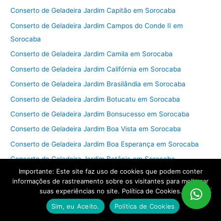
Conserto de Geladeira Jardim Capitão em Sorocaba
Conserto de Geladeira Jardim Campos do Conde II em
Sorocaba
Conserto de Geladeira Jardim Camila em Sorocaba
Conserto de Geladeira Jardim Califórnia em Sorocaba
Conserto de Geladeira Jardim Brasilândia em Sorocaba
Conserto de Geladeira Jardim Botucatu em Sorocaba
Conserto de Geladeira Jardim Bonsucesso em Sorocaba
Conserto de Geladeira Jardim Boa Vista em Sorocaba
Conserto de Geladeira Jardim Boa Esperança em Sorocaba
Conserto de Geladeira Jardim Betânia em Sorocaba
Importante: Este site faz uso de cookies que podem conter
Conserto de Geladeira Jardim Bertanha em Sorocaba
informações de rastreamento sobre os visitantes para melhorar
Conserto de Geladeira Jardim Bela Vista em Sorocaba
suas experiências no site. Política de Cookies.
Conserto de Geladeira Jardim Bandeirantes em Sorocaba
Sim, eu Aceito.
Política de Cookies
Conserto de Geladeira Jardim Avore Pilungo em Sorocaba